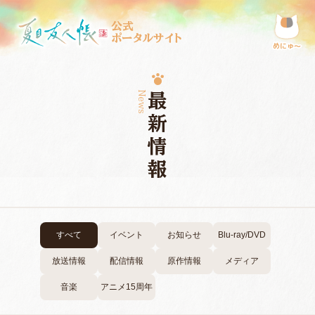
公式
ポータルサイト
めにゅ〜
News
最新情報
すべて
イベント
お知らせ
Blu-ray/DVD
放送情報
配信情報
原作情報
メディア
音楽
アニメ15周年