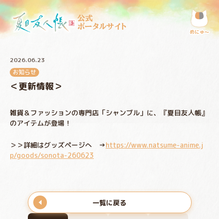
公式
ポータルサイト
めにゅ〜
2026.06.23
お知らせ
＜更新情報＞
雑貨＆ファッションの専門店「シャンブル」に、『夏目友人帳』
のアイテムが登場！
＞＞詳細はグッズページへ →
https://www.natsume-anime.j
p/goods/sonota-260623
一覧に戻る