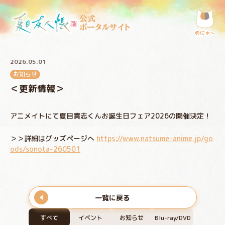
公式
ポータルサイト
めにゅ〜
2026.05.01
お知らせ
＜更新情報＞
アニメイトにて夏目貴志くんお誕生日フェア2026の開催決定！
＞＞詳細はグッズページへ
https://www.natsume-anime.jp/go
ods/sonota-260501
一覧に戻る
すべて
イベント
お知らせ
Blu-ray/DVD