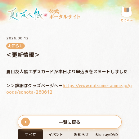
公式
ポータルサイト
めにゅ〜
2026.06.12
お知らせ
＜更新情報＞
夏目友人帳エポスカードが本日より申込みをスタートしました！
＞＞詳細はグッズページへ→
https://www.natsume-anime.jp/g
oods/sonota-260612
一覧に戻る
すべて
イベント
お知らせ
Blu-ray/DVD