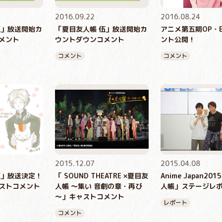
2016.09.22
2016.08.24
伍」放送開始カ
「夏目友人帳 伍」放送開始カ
アニメ第五期OP・
メント
ウントダウンコメント
ント公開！
コメント
コメント
2015.12.07
2015.04.08
伍」放送決定！
「 SOUND THEATRE ×夏目友
Anime Japan20
ストコメント
人帳 ～集い 音劇の章・再び
人帳」ステージレ
～」キャストコメント
レポート
コメント