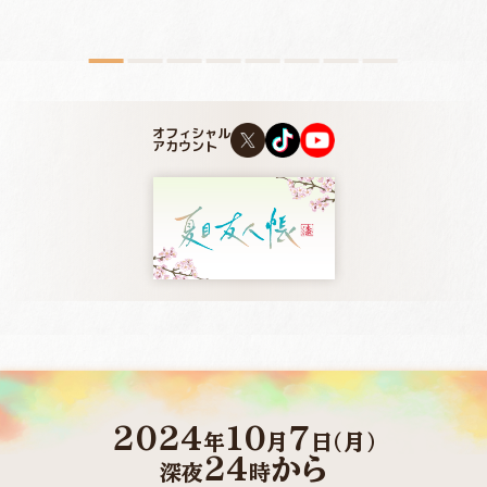
オフィシャル
アカウント
2024
10
7
年
月
日(月)
24
から
深夜
時