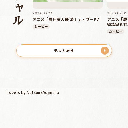
2024.03.23
2023.07.01
アニメ「夏目友人帳 漆」ティザーPV
アニメ「夏
谷浩史＆井
ムービー
ムービー
もっとみる
Tweets by NatsumeYujincho