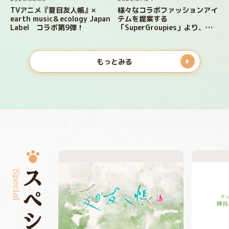
TVアニメ『夏目友人帳』×
様々なコラボファッションアイ
earth music＆ecology Japan
テムを提案する
Label コラボ第9弾！
「SuperGroupies」より、
『夏目友人帳』コラボジャケッ
ト、シューズ、長財布が登場！
もっとみる
Special
スペシャル