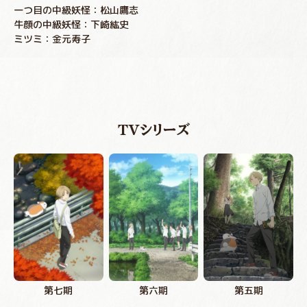
一つ目の中級妖怪：松山鷹志
牛顔の中級妖怪：下崎紘史
ミツミ：金元寿子
TVシリーズ
第七期
第六期
第五期