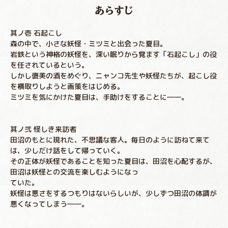
あらすじ
其ノ壱 石起こし
森の中で、小さな妖怪・ミツミと出会った夏目。
岩鉄という神格の妖怪を、深い眠りから覚ます「石起こし」の役
を任されているという。
しかし褒美の酒をめぐり、ニャンコ先生や妖怪たちが、起こし役
を横取りしようと画策をはじめる。
ミツミを気にかけた夏目は、手助けをすることに――。
其ノ弐 怪しき来訪者
田沼のもとに現れた、不思議な客人。毎日のように訪ねて来て
は、少しだけ話をして帰っていく。
その正体が妖怪であることを知った夏目は、田沼を心配するが、
田沼は妖怪との交流を楽しむようになっ
ていた。
妖怪は悪さをするつもりはないらしいが、少しずつ田沼の体調が
悪くなってしまう――。