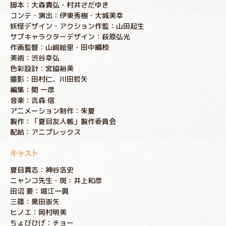
脚本：大森貴弘・村井さだゆき
コンテ・演出：伊東秀樹・大城美幸
妖怪デザイン・アクション作監：山田起生
サブキャラクターデザイン：萩原弘光
作画監督：山﨑絵里・田中織枝
美術：渋谷幸弘
色彩設計：宮脇裕美
撮影：田村仁、川田哲矢
編集：関 一彦
音楽：吉森 信
アニメーション制作：朱夏
製作：「夏目友人帳」製作委員会
配給：アニプレックス
キャスト
夏目貴志：神谷浩史
ニャンコ先生・斑：井上和彦
田沼 要：堀江一眞
三篠：黒田崇矢
ヒノエ：岡村明美
ちょびひげ：チョー