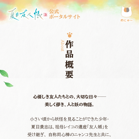
公式
ポータルサイト
めにゅ〜
About
作品概要
心優しき友人たちとの、大切な日々──
美しく儚き、人と妖の物語。
小さい頃から妖怪を見ることができた少年・
夏目貴志は、
祖母レイコの遺産「友人帳」を
受け継ぎ、
自称用心棒のニャンコ先生と共に、