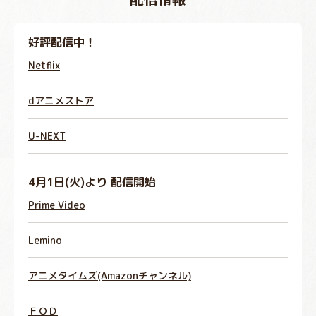
好評配信中！
Netflix
dアニメストア
U-NEXT
4月1日(火)より 配信開始
Prime Video
Lemino
アニメタイムズ(Amazonチャンネル)
ＦＯＤ