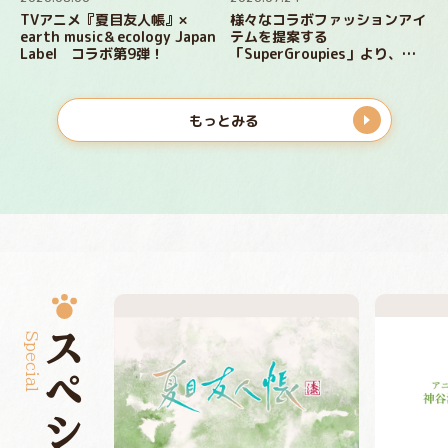
TVアニメ『夏目友人帳』×
様々なコラボファッションアイ
earth music＆ecology Japan
テムを提案する
Label コラボ第9弾！
「SuperGroupies」より、
『夏目友人帳』コラボジャケッ
ト、シューズ、長財布が登場！
もっとみる
Special
スペシャル