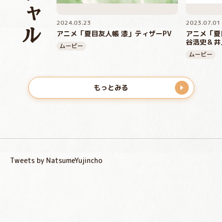
2024.03.23
2023.07.01
アニメ「夏目友人帳 漆」ティザーPV
アニメ「夏
谷浩史＆井
ムービー
ムービー
もっとみる
Tweets by NatsumeYujincho