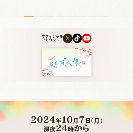
オフィシャル
アカウント
2024
10
7
年
月
日(月)
24
から
深夜
時