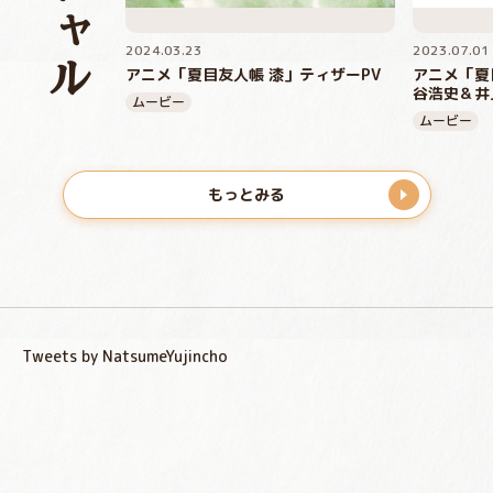
2024.03.23
2023.07.01
アニメ「夏目友人帳 漆」ティザーPV
アニメ「夏
谷浩史＆井
ムービー
ムービー
もっとみる
Tweets by NatsumeYujincho