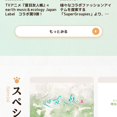
TVアニメ『夏目友人帳』×
様々なコラボファッションアイ
earth music＆ecology Japan
テムを提案する
Label コラボ第9弾！
「SuperGroupies」より、
『夏目友人帳』コラボジャケッ
ト、シューズ、長財布が登場！
もっとみる
Special
スペシャル