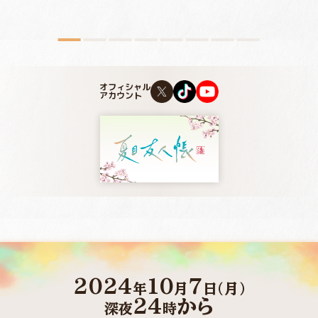
オフィシャル
アカウント
2024
10
7
年
月
日(月)
24
から
深夜
時