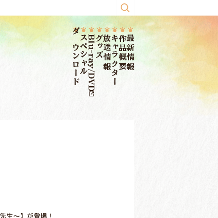
ダウンロード
スペシャル
Blu-ray/DVD
グッズ
放送情報
キャラクター
作品概要
最新情報
コ先生～】が登場！