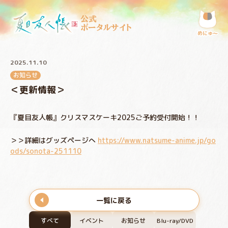
公式
ポータルサイト
めにゅ〜
2025.11.10
お知らせ
＜更新情報＞
『夏目友人帳』クリスマスケーキ2025ご予約受付開始！！
＞＞詳細はグッズページへ
https://www.natsume-anime.jp/go
ods/sonota-251110
一覧に戻る
すべて
イベント
お知らせ
Blu-ray/DVD