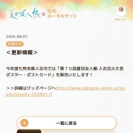
公式
ポータルサイト
めにゅ〜
2025.08.01
お知らせ
＜更新情報＞
今年度も熊本県人吉市では「第７０回夏目友人帳 人吉花火大会
ポスター・ポストカード」を販売いたします！
＞＞詳細はグッズページへ
https://www.natsume-anime.jp/go
ods/sonota-250801-3
一覧に戻る