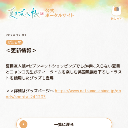
公式
ポータルサイト
めにゅ〜
2024.12.03
お知らせ
＜更新情報＞
夏目友人帳×セブンネットショッピングでしか手に入らない夏目
とニャンコ先生がティータイムを楽しむ英国風描き下ろしイラス
トを使用したグッズも登場
＞＞詳細はグッズページへ
https://www.natsume-anime.jp/go
ods/sonota-241203
一覧に戻る