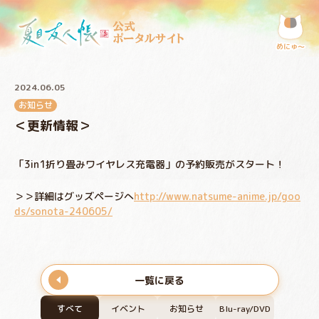
公式
ポータルサイト
めにゅ〜
2024.06.05
お知らせ
＜更新情報＞
「3in1折り畳みワイヤレス充電器」の予約販売がスタート！
＞＞詳細はグッズページへ
http://www.natsume-anime.jp/goo
ds/sonota-240605/
一覧に戻る
すべて
イベント
お知らせ
Blu-ray/DVD