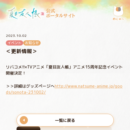
公式
ポータルサイト
めにゅ〜
2023.10.02
イベント
お知らせ
＜更新情報＞
リバコメ!!×TVアニメ「夏目友人帳」アニメ15周年記念イベント
開催決定！
＞＞詳細はグッズページへ
http://www.natsume-anime.jp/goo
ds/sonota-231002/
一覧に戻る