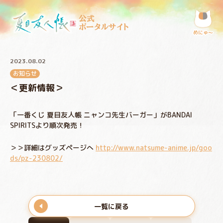
公式
ポータルサイト
めにゅ〜
2023.08.02
お知らせ
＜更新情報＞
「一番くじ 夏目友人帳 ニャンコ先生バーガー」がBANDAI
SPIRITSより順次発売！
＞＞詳細はグッズページへ
http://www.natsume-anime.jp/goo
ds/pz-230802/
一覧に戻る