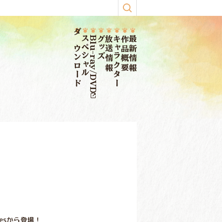
ダウンロード
スペシャル
Blu-ray/DVD
グッズ
放送情報
キャラクター
作品概要
最新情報
esから登場！