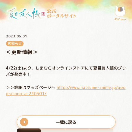
公式
ポータルサイト
めにゅ〜
2023.05.01
お知らせ
＜更新情報＞
4/22(土)より、しまむらオンラインストアにて夏目友人帳のグッ
ズが発売中！
＞＞詳細はグッズページへ
http://www.natsume-anime.jp/goo
ds/sonota-230501/
一覧に戻る