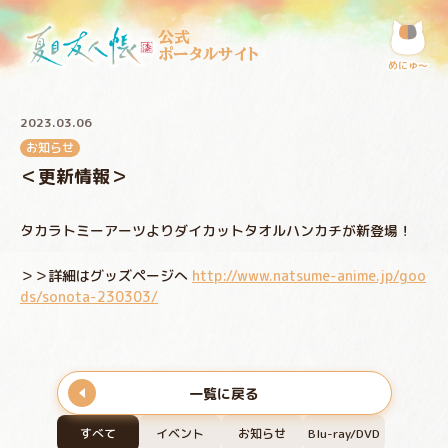
公式
ポータルサイト
めにゅ〜
2023.03.06
お知らせ
＜更新情報＞
タカラトミーアーツよりダイカットタオルハンカチが新登場！
＞＞詳細はグッズページへ
http://www.natsume-anime.jp/goo
ds/sonota-230303/
一覧に戻る
すべて
イベント
お知らせ
Blu-ray/DVD