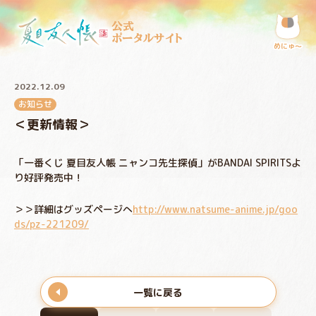
公式
ポータルサイト
めにゅ〜
2022.12.09
お知らせ
＜更新情報＞
「一番くじ 夏目友人帳 ニャンコ先生探偵」がBANDAI SPIRITSよ
り好評発売中！
＞＞詳細はグッズページへ
http://www.natsume-anime.jp/goo
ds/pz-221209/
一覧に戻る