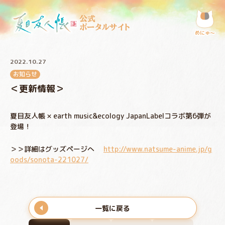
公式
ポータルサイト
めにゅ〜
2022.10.27
お知らせ
＜更新情報＞
夏目友人帳 × earth music&ecology JapanLabelコラボ第6弾が
登場！
＞＞詳細はグッズページへ
http://www.natsume-anime.jp/g
oods/sonota-221027/
一覧に戻る