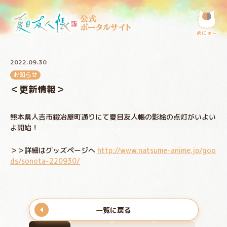
公式
ポータルサイト
めにゅ〜
2022.09.30
お知らせ
＜更新情報＞
熊本県人吉市鍛冶屋町通りにて夏目友人帳の影絵の点灯がいよい
よ開始！
＞＞詳細はグッズページへ
http://www.natsume-anime.jp/goo
ds/sonota-220930/
一覧に戻る