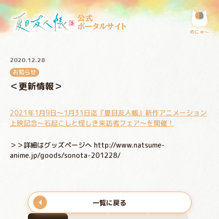
公式
ポータルサイト
めにゅ〜
2020.12.28
お知らせ
＜更新情報＞
2021年1月9日～1月31日迄『夏目友人帳』新作アニメーション
上映記念～石起こしと怪しき来訪者フェア～を開催！
＞＞詳細はグッズページへ http://www.natsume-
anime.jp/goods/sonota-201228/
一覧に戻る