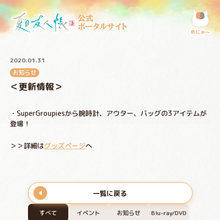
公式
ポータルサイト
めにゅ〜
2020.01.31
お知らせ
＜更新情報＞
・SuperGroupiesから腕時計、アウター、バッグの3アイテムが
登場！
＞＞詳細は
グッズページ
へ
一覧に戻る
すべて
イベント
お知らせ
Blu-ray/DVD