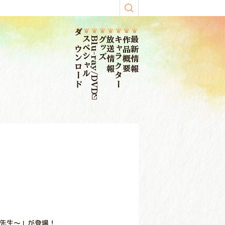
ダウンロード
スペシャル
Blu-ray/DVD
グッズ
放送情報
キャラクター
作品概要
最新情報
コ先生～」が登場！