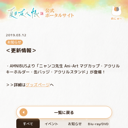
公式
ポータルサイト
めにゅ〜
2019.03.12
お知らせ
＜更新情報＞
・AMNIBUSより「ニャンコ先生 Ani-Art マグカップ・アクリル
キーホルダー・缶バッジ・アクリルスタンド」が登場！
＞＞詳細は
グッズページ
へ
一覧に戻る
すべて
イベント
お知らせ
Blu-ray/DVD