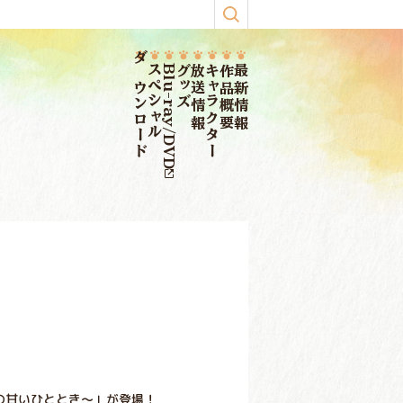
ダウンロード
スペシャル
Blu-ray/DVD
グッズ
放送情報
キャラクター
作品概要
最新情報
先生の甘いひととき～」が登場！