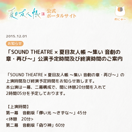
公式
ポータルサイト
めにゅ〜
2015.12.01
お知らせ
「SOUND THEATRE × 夏目友人帳 ～集い 音劇の
章・再び～」公演予定時間及び終演時間のご案内
「SOUND THEATRE × 夏目友人帳 ～集い 音劇の章・再び～」の
上演時間及び終演予定時間をお知らせ致します。
本公演は一幕、二幕構成で、間に休憩20分間を入れて
2時間05分を予定しております。
【上演時間】
第一幕 音劇版「儚い光 ～きずな～」45分
<休憩 20分>
第二幕 音劇版「偽り神」60分