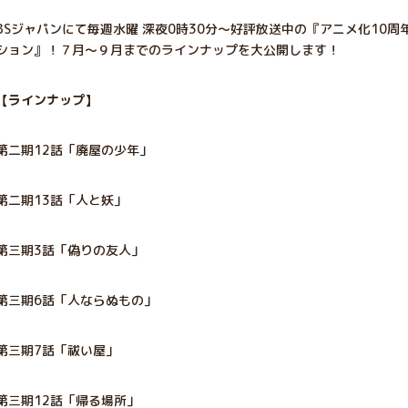
BSジャパンにて毎週水曜 深夜0時30分～好評放送中の『アニメ化10
ション』！７月～９月までのラインナップを大公開します！
【ラインナップ】
第二期12話「廃屋の少年」
第二期13話「人と妖」
第三期3話「偽りの友人」
第三期6話「人ならぬもの」
第三期7話「祓い屋」
第三期12話「帰る場所」