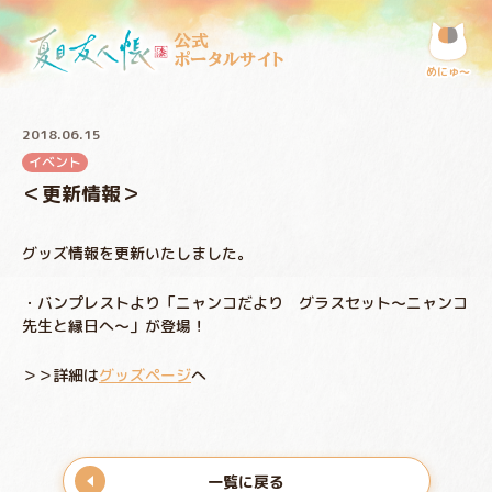
公式
ポータルサイト
めにゅ〜
2018.06.15
イベント
＜更新情報＞
グッズ情報を更新いたしました。
・バンプレストより「ニャンコだより グラスセット～ニャンコ
先生と縁日へ～」が登場！
＞＞詳細は
グッズページ
へ
一覧に戻る