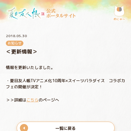
公式
ポータルサイト
めにゅ〜
2018.05.30
お知らせ
＜更新情報＞
情報を更新いたしました。
・夏目友人帳TVアニメ化10周年×スイーツパラダイス コラボカ
フェの開催が決定！
＞＞詳細は
こちら
のページへ
一覧に戻る