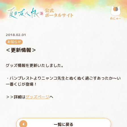
公式
ポータルサイト
めにゅ〜
2018.02.01
お知らせ
＜更新情報＞
グッズ情報を更新いたしました。
・バンプレストよりニャンコ先生とぬくぬく過ごすあったか～い
一番くじが登場！
＞＞詳細は
グッズページ
へ
一覧に戻る