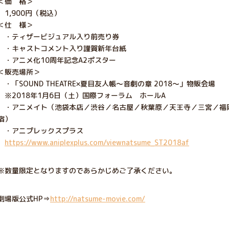
＜価 格＞
1,900円（税込）
＜仕 様＞
・ティザービジュアル入り前売り券
・キャストコメント入り謹賀新年台紙
・アニメ化10周年記念A2ポスター
＜販売場所＞
・「SOUND THEATRE×夏目友人帳～音劇の章 2018～」物販会場
※2018年1月6日（土）国際フォーラム ホールA
・アニメイト（池袋本店／渋谷／名古屋／秋葉原／天王寺／三宮／福
宿）
・アニプレックスプラス
https://www.aniplexplus.com/viewnatsume_ST2018af
※数量限定となりますのであらかじめご了承ください。
劇場版公式HP⇒
http://natsume-movie.com/