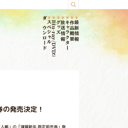
ダウンロード
スペシャル
Blu-ray/DVD
グッズ
放送情報
キャラクター
作品概要
最新情報
券の発売決定！
友人帳」の「謹賀新年 限定前売券」発