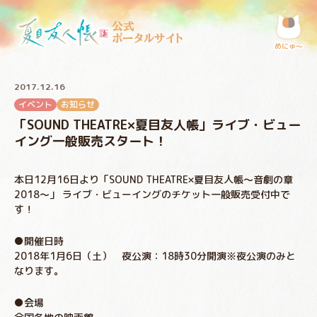
公式
ポータルサイト
めにゅ〜
2017.12.16
イベント
お知らせ
「SOUND THEATRE×夏目友人帳」ライブ・ビュー
イング一般販売スタート！
本日12月16日より「SOUND THEATRE×夏目友人帳～音劇の章
2018～」 ライブ・ビューイングのチケット一般販売受付中で
す！
●開催日時
2018年1月6日（土） 夜公演：18時30分開演※夜公演のみと
なります。
●会場