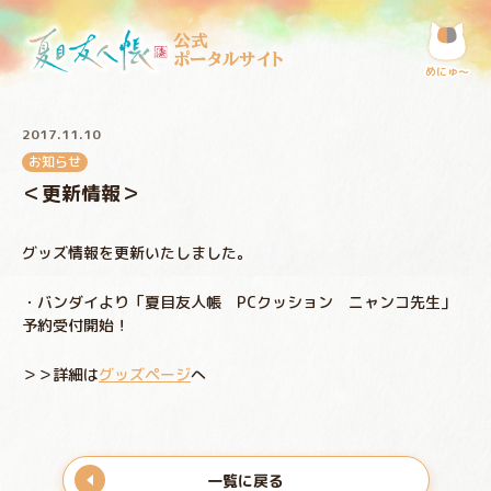
公式
ポータルサイト
めにゅ〜
2017.11.10
お知らせ
＜更新情報＞
グッズ情報を更新いたしました。
・バンダイより「夏目友人帳 PCクッション ニャンコ先生」
予約受付開始！
＞＞詳細は
グッズページ
へ
一覧に戻る