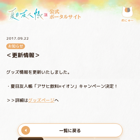
公式
ポータルサイト
めにゅ〜
2017.09.22
お知らせ
＜更新情報＞
グッズ情報を更新いたしました。
・夏目友人帳「アサヒ飲料×イオン」キャンペーン決定！
＞＞詳細は
グッズページ
へ
一覧に戻る