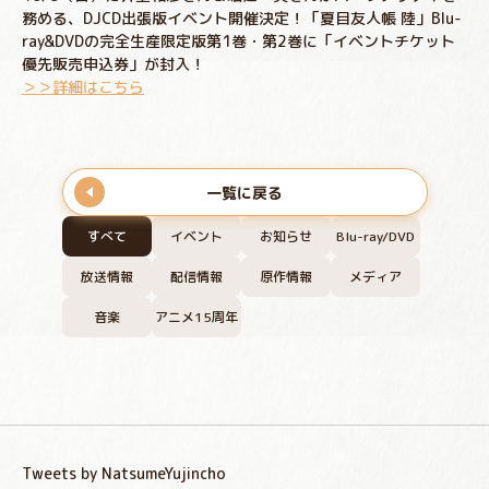
務める、DJCD出張版イベント開催決定！「夏目友人帳 陸」Blu-
ray&DVDの完全生産限定版第1巻・第2巻に「イベントチケット
優先販売申込券」が封入！
＞＞詳細はこちら
一覧に戻る
すべて
イベント
お知らせ
Blu-ray/DVD
放送情報
配信情報
原作情報
メディア
音楽
アニメ15周年
Tweets by NatsumeYujincho