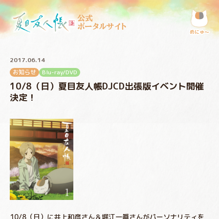
公式
ポータルサイト
めにゅ〜
2017.06.14
お知らせ
Blu-ray/DVD
10/8（日）夏目友人帳DJCD出張版イベント開催
決定！
10/8（日）に井上和彦さん＆堀江一眞さんがパーソナリティを