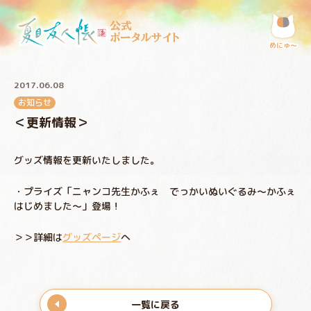
公式
ポータルサイト
めにゅ〜
2017.06.08
お知らせ
＜更新情報＞
グッズ情報を更新いたしました。
・プライズ「ニャンコ先生かふぇ でっかいぬいぐるみ～かふぇ
はじめました～」登場！
＞＞詳細は
グッズページ
へ
一覧に戻る