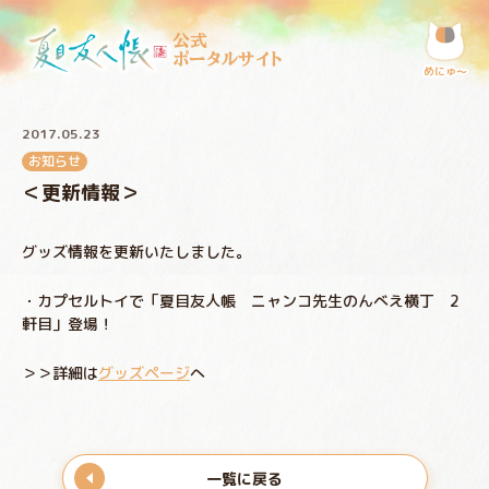
公式
ポータルサイト
めにゅ〜
2017.05.23
お知らせ
＜更新情報＞
グッズ情報を更新いたしました。
・カプセルトイで「夏目友人帳 ニャンコ先生のんべえ横丁 2
軒目」登場！
＞＞詳細は
グッズページ
へ
一覧に戻る