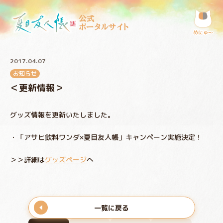
公式
ポータルサイト
めにゅ〜
2017.04.07
お知らせ
＜更新情報＞
グッズ情報を更新いたしました。
・「アサヒ飲料ワンダ×夏目友人帳」キャンペーン実施決定！
＞＞詳細は
グッズページ
へ
一覧に戻る