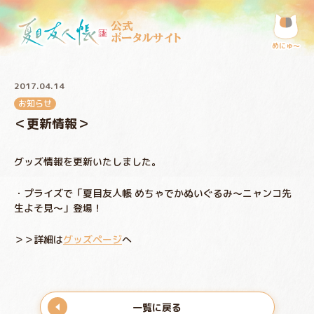
公式
ポータルサイト
めにゅ〜
2017.04.14
お知らせ
＜更新情報＞
グッズ情報を更新いたしました。
・プライズで「夏目友人帳 めちゃでかぬいぐるみ～ニャンコ先
生よそ見～」登場！
＞＞詳細は
グッズページ
へ
一覧に戻る