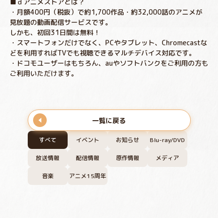
■ｄアニメストアとは？
・月額400円（税抜）で約1,700作品・約32,000話のアニメが
見放題の動画配信サービスです。
しかも、初回31日間は無料！
・スマートフォンだけでなく、PCやタブレット、Chromecastな
どを利用すればTVでも視聴できるマルチデバイス対応です。
・ドコモユーザーはもちろん、auやソフトバンクをご利用の方も
ご利用いただけます。
一覧に戻る
すべて
イベント
お知らせ
Blu-ray/DVD
放送情報
配信情報
原作情報
メディア
音楽
アニメ15周年