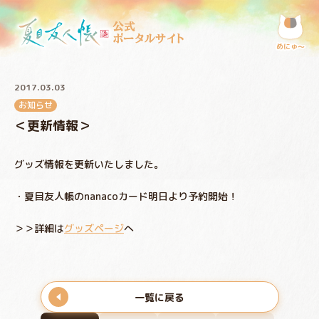
公式
ポータルサイト
めにゅ〜
2017.03.03
お知らせ
＜更新情報＞
グッズ情報を更新いたしました。
・夏目友人帳のnanacoカード明日より予約開始！
＞＞詳細は
グッズページ
へ
一覧に戻る