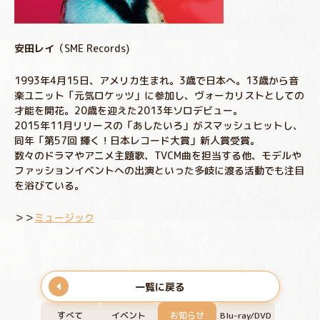
安田レイ
（SME Records)
1993年4月15日、アメリカ生まれ。3歳で日本へ。13歳から音
楽ユニット「元気ロケッツ」に参加し、ヴォーカリストとしての
才能を開花。20歳を迎えた2013年ソロデビュー。
2015年11月リリースの「あしたいろ」がスマッシュヒットし、
同年「第57回 輝く！日本レコード大賞」新人賞受賞。
数々のドラマやアニメ主題歌、TVCM曲を担当する他、モデルや
ファッションイベントへの出演といった多岐に渡る活動でも注目
を浴びている。
＞＞
ミュージック
一覧に戻る
すべて
イベント
お知らせ
Blu-ray/DVD