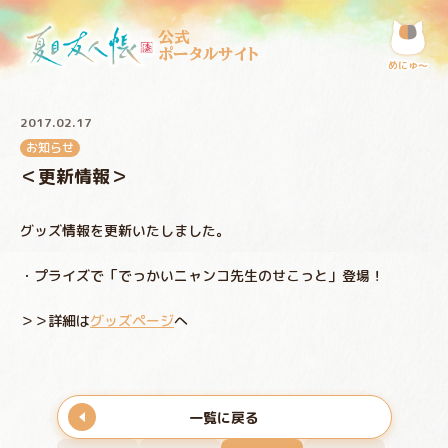
公式
ポータルサイト
めにゅ〜
2017.02.17
お知らせ
＜更新情報＞
グッズ情報を更新いたしました。
・プライズで「でっかいニャンコ先生のせこっと」登場！
＞＞詳細は
グッズページ
へ
一覧に戻る