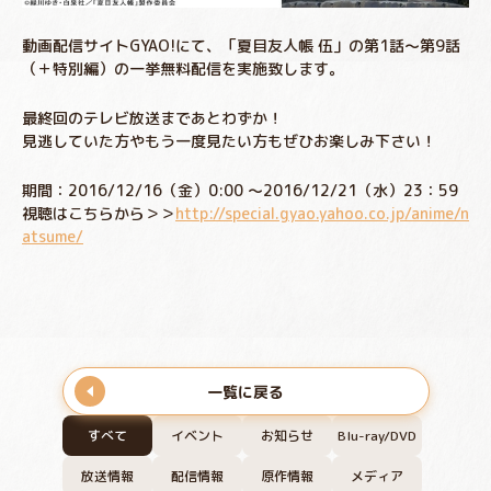
動画配信サイトGYAO!にて、「夏目友人帳 伍」の第1話～第9話
（＋特別編）の一挙無料配信を実施致します。
最終回のテレビ放送まであとわずか！
見逃していた方やもう一度見たい方もぜひお楽しみ下さい！
期間：2016/12/16（金）0:00 ～2016/12/21（水）23：59
視聴はこちらから＞＞
http://special.gyao.yahoo.co.jp/anime/n
atsume/
一覧に戻る
すべて
イベント
お知らせ
Blu-ray/DVD
放送情報
配信情報
原作情報
メディア