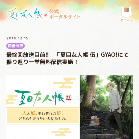
公式
ポータルサイト
めにゅ〜
2016.12.15
配信情報
最終回放送目前!! 「夏目友人帳 伍」GYAO!にて
振り返り一挙無料配信実施！