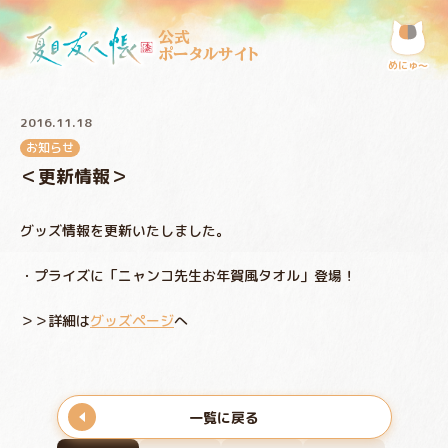
公式
ポータルサイト
めにゅ〜
2016.11.18
お知らせ
＜更新情報＞
グッズ情報を更新いたしました。
・プライズに「ニャンコ先生お年賀風タオル」登場！
＞＞詳細は
グッズページ
へ
一覧に戻る