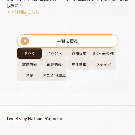
しみに！
＞＞詳細はこちら
一覧に戻る
すべて
イベント
お知らせ
Blu-ray/DVD
放送情報
配信情報
原作情報
メディア
音楽
アニメ15周年
Tweets by NatsumeYujincho